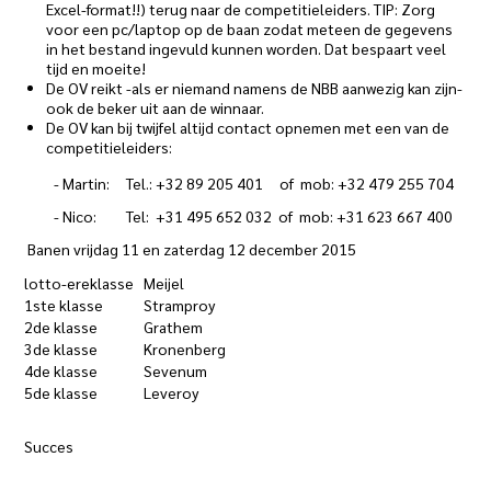
Excel-format!!) terug naar de competitieleiders. TIP: Zorg
voor een pc/laptop op de baan zodat meteen de gegevens
in het bestand ingevuld kunnen worden. Dat bespaart veel
tijd en moeite!
De OV reikt -als er niemand namens de NBB aanwezig kan zijn-
ook de beker uit aan de winnaar.
De OV kan bij twijfel altijd contact opnemen met een van de
competitieleiders:
- Martin: Tel.: +32 89 205 401 of mob: +32 479 255 704
- Nico: Tel: +31 495 652 032 of mob: +31 623 667 400
Banen vrijdag 11 en zaterdag 12 december 2015
lotto-ereklasse
Meijel
1ste klasse
Stramproy
2de klasse
Grathem
3de klasse
Kronenberg
4de klasse
Sevenum
5de klasse
Leveroy
Succes