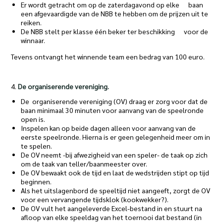
Er wordt getracht om op de zaterdagavond op elke baan
een afgevaardigde van de NBB te hebben om de prijzen uit te
reiken.
De NBB stelt per klasse één beker ter beschikking voor de
winnaar.
Tevens ontvangt het winnende team een bedrag van 100 euro.
4.
De organiserende vereniging.
De organiserende vereniging (OV) draag er zorg voor dat de
baan minimaal 30 minuten voor aanvang van de speelronde
open is.
Inspelen kan op beide dagen alleen voor aanvang van de
eerste speelronde. Hierna is er geen gelegenheid meer om in
te spelen.
De OV neemt -bij afwezigheid van een speler- de taak op zich
om de taak van teller/baanmeester over.
De OV bewaakt ook de tijd en laat de wedstrijden stipt op tijd
beginnen.
Als het uitslagenbord de speeltijd niet aangeeft, zorgt de OV
voor een vervangende tijdsklok (kookwekker?).
De OV vult het aangeleverde Excel-bestand in en stuurt na
afloop van elke speeldag van het toernooi dat bestand (in