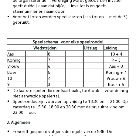
de organiserende vereniging wordt geloot. Een invaller
geeft duidelijk aan dat hij/zij invaller is en geeft
stamnummer en naam door.
Voor het loten worden speelkaarten (aas tot en met de 3)
gebruikt.
Speelschema voor elke speelronde!
Wedstrijden:
Uitslag
Leiding
Aas
8
10 + 4
Koning
7
9 + 3
Vrouw
6
Aas + 8
Boer
5
Koning + 7
10
4
Vrouw + 6
9
3
Boer + 5
De laatste speler die een kaart pakt, loot ook voor de nog
niet aanwezige speler(s).
Speelrondes zijn voorzien op vrijdag te 18:30 en 21:00. Op
zaterdag te 15:30, 18:00 en 20:30 met de prijsuitreiking om
23:00 uur.
2.
Algemeen
Er wordt gespeeld volgens de regels van de NBB. De