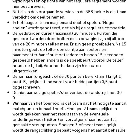
wijzigingen ten opzichte van het reguliere reglement worden
hier beschreven.
Net als in de voorgaande versie van de NBB-beker is elk team
verplicht om deel te nemen.
In het laagste team mag iemand dubbel spelen. "Hoger
spelen" wordt genoteerd, net als bij de reguliere competitie.
De wedstrijden duren (maximaal) 20 minuten. Punten die
gescoord worden door bollen die in beweging zijn bij afloop
van de 20 minuten tellen mee. Er zijn geen proefballen. Na 15
minuten geeft de teller een seintje aan spelers en
baanmeester. Vanaf nu moet iedereen binnen 15 seconden
gespeeld hebben anders is de speelbeurt voorbij. De teller
houdt de tijd bij. Voor het harken zijn 5 minuten
uitgetrokken.
De winnaar (ongeacht of de 30 punten bereikt zijn) krijgt 1
punt. Bij gelijke stand wordt voor beide partijen 0,5 punt
opgeschreven.
De niet aanwezige speler/ster verliest de wedstrijd met 30 -
0.
Winnaar van het toernooi is dat team dat het hoogste aantal
matchpunten behaald heeft. Eindigen 2 teams gelijk dan
wordt gekeken naar het resultaat van de eventuele
onderlinge wedstrijd(en) en vervolgens naar het aantal
gemaakte steunpunten. Eindigen 3 of meer teams gelijk
wordt de rangschikking bepaalt volgens het aantal behaalde