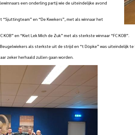
winnaars een onderling partij wie de uiteindelijke avond
Het “Sjuttingteam” en “De Kwekers”, met als winnaar het
“FC KOB” en “Kiet Lek Mich de Zuk” met als sterkste winnaar “FC KOB”.
gelwiekers als sterkste uit de strijd en “t Döpke” was uiteindelijk te 
aar zeker herhaald zullen gaan worden.