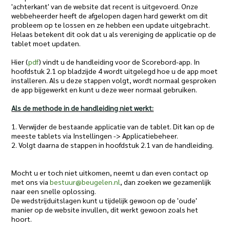
'achterkant' van de website dat recent is uitgevoerd. Onze
webbeheerder heeft de afgelopen dagen hard gewerkt om dit
probleem op te lossen en ze hebben een update uitgebracht.
Helaas betekent dit ook dat u als vereniging de applicatie op de
tablet moet updaten.
Hier (
pdf
) vindt u de handleiding voor de Scorebord-app. In
hoofdstuk 2.1 op bladzijde 4 wordt uitgelegd hoe u de app moet
installeren. Als u deze stappen volgt, wordt normaal gesproken
de app bijgewerkt en kunt u deze weer normaal gebruiken.
Als de methode in de handleiding niet werkt:
1. Verwijder de bestaande applicatie van de tablet. Dit kan op de
meeste tablets via Instellingen -> Applicatiebeheer.
2. Volgt daarna de stappen in hoofdstuk 2.1 van de handleiding.
Mocht u er toch niet uitkomen, neemt u dan even contact op
met ons via
bestuur@beugelen.nl
, dan zoeken we gezamenlijk
naar een snelle oplossing.
De wedstrijduitslagen kunt u tijdelijk gewoon op de 'oude'
manier op de website invullen, dit werkt gewoon zoals het
hoort.