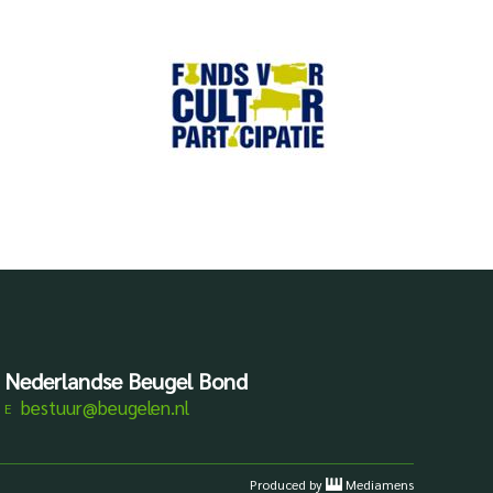
Nederlandse Beugel Bond
bestuur@beugelen.nl
Produced by
Mediamens