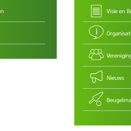
en
Visie en B
Organisat
Verenigin
Nieuws
Beugelmat