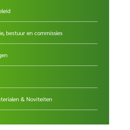
eleid
ie, bestuur en commissies
gen
erialen & Noviteiten