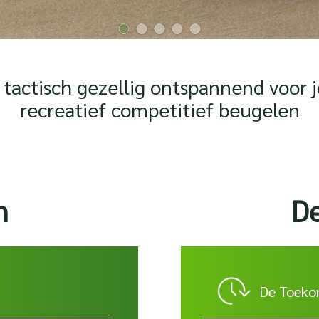
tactisch gezellig ontspannend voor 
recreatief competitief beugelen
n
D
De Toeko