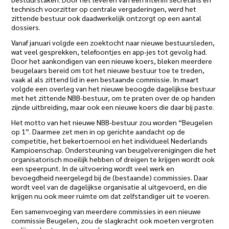
technisch voorzitter op centrale vergaderingen, werd het
zittende bestuur ook daadwerkelijk ontzorgt op een aantal
dossiers.
Vanaf januari volgde een zoektocht naar nieuwe bestuursleden,
wat veel gesprekken, telefoontjes en app-jes tot gevolg had.
Door het aankondigen van een nieuwe koers, bleken meerdere
beugelaars bereid om tot het nieuwe bestuur toe te treden,
vaak al als zittend lid in een bestaande commissie. In maart
volgde een overleg van het nieuwe beoogde dagelijkse bestuur
met het zittende NBB-bestuur, om te praten over de op handen
zijnde uitbreiding, maar ook een nieuwe koers die daar bij paste.
Het motto van het nieuwe NBB-bestuur zou worden “Beugelen
op 1”. Daarmee zet men in op gerichte aandacht op de
competitie, het bekertoernooi en het individueel Nederlands
Kampioenschap. Ondersteuning van beugelverenigingen die het
organisatorisch moeilijk hebben of dreigen te krijgen wordt ook
een speerpunt. In de uitvoering wordt veel werk en
bevoegdheid neergelegd bij de (bestaande) commissies. Daar
wordt veel van de dagelijkse organisatie al uitgevoerd, en die
krijgen nu ook meer ruimte om dat zelfstandiger uit te voeren.
Een samenvoeging van meerdere commissies in een nieuwe
commissie Beugelen, zou de slagkracht ook moeten vergroten