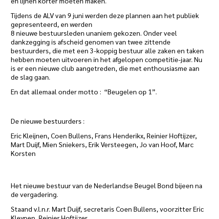
en lijnen korter moeten maken.
Tijdens de ALV van 9 juni werden deze plannen aan het publiek
gepresenteerd, en werden
8 nieuwe bestuursleden unaniem gekozen. Onder veel
dankzegging is afscheid genomen van twee zittende
bestuurders, die met een 3-koppig bestuur alle zaken en taken
hebben moeten uitvoeren in het afgelopen competitie-jaar. Nu
is er een nieuwe club aangetreden, die met enthousiasme aan
de slag gaan.
En dat allemaal onder motto : “Beugelen op 1”.
De nieuwe bestuurders :
Eric Kleijnen, Coen Bullens, Frans Henderikx, Reinier Hoftijzer,
Mart Duijf, Mien Sniekers, Erik Versteegen, Jo van Hoof, Marc
Korsten
Het nieuwe bestuur van de Nederlandse Beugel Bond bijeen na
de vergadering.
Staand v.l.n.r. Mart Duijf, secretaris Coen Bullens, voorzitter Eric
Kleynen, Reinier Hoftijzer.