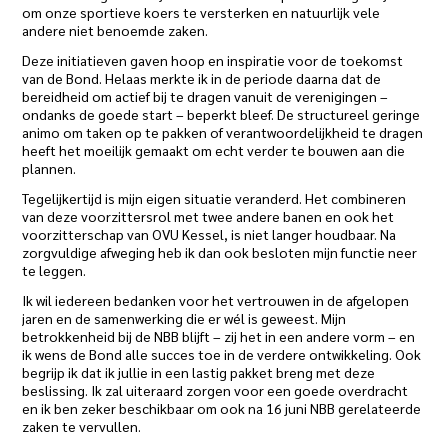
om onze sportieve koers te versterken en natuurlijk vele
andere niet benoemde zaken.
Deze initiatieven gaven hoop en inspiratie voor de toekomst
van de Bond. Helaas merkte ik in de periode daarna dat de
bereidheid om actief bij te dragen vanuit de verenigingen –
ondanks de goede start – beperkt bleef. De structureel geringe
animo om taken op te pakken of verantwoordelijkheid te dragen
heeft het moeilijk gemaakt om echt verder te bouwen aan die
plannen.
Tegelijkertijd is mijn eigen situatie veranderd. Het combineren
van deze voorzittersrol met twee andere banen en ook het
voorzitterschap van OVU Kessel, is niet langer houdbaar. Na
zorgvuldige afweging heb ik dan ook besloten mijn functie neer
te leggen.
Ik wil iedereen bedanken voor het vertrouwen in de afgelopen
jaren en de samenwerking die er wél is geweest. Mijn
betrokkenheid bij de NBB blijft – zij het in een andere vorm – en
ik wens de Bond alle succes toe in de verdere ontwikkeling. Ook
begrijp ik dat ik jullie in een lastig pakket breng met deze
beslissing. Ik zal uiteraard zorgen voor een goede overdracht
en ik ben zeker beschikbaar om ook na 16 juni NBB gerelateerde
zaken te vervullen.