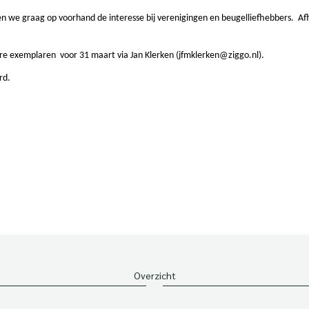
n we graag op voorhand de interesse bij verenigingen en beugelliefhebbers. Afh
re exemplaren voor 31 maart via Jan Klerken (
jfmklerken@ziggo.nl
).
rd.
Overzicht