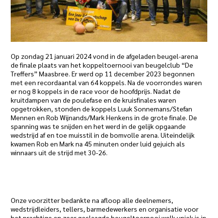
Op zondag 21 januari 2024 vond in de afgeladen beugel-arena
de finale plaats van het koppeltoernooi van beugelclub “De
Treffers” Maasbree. Er werd op 11 december 2023 begonnen
met een recordaantal van 64 koppels. Na de voorrondes waren
er nog 8 koppels in de race voor de hoofdprijs. Nadat de
kruitdampen van de poulefase en de kruisfinales waren
opgetrokken, stonden de koppels Luuk Sonnemans/Stefan
Mennen en Rob Wijnands/Mark Henkens in de grote finale. De
spanning was te snijden en het werd in de gelijk opgaande
wedstrijd af en toe muisstil in de bomvolle arena. Uiteindelijk
kwamen Rob en Mark na 45 minuten onder luid gejuich als
winnaars uit de strijd met 30-26.
Onze voorzitter bedankte na afloop alle deelnemers,
wedstrijdleiders, tellers, barmedewerkers en organisatie voor
het prachtige en zeer geslaagde beugeltoernooi welk uniek is in