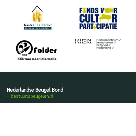
Nederlandse Beugel Bond
bestuur@beugelen.nl
Disclaimer
Privacy
Produced by
Mediamens