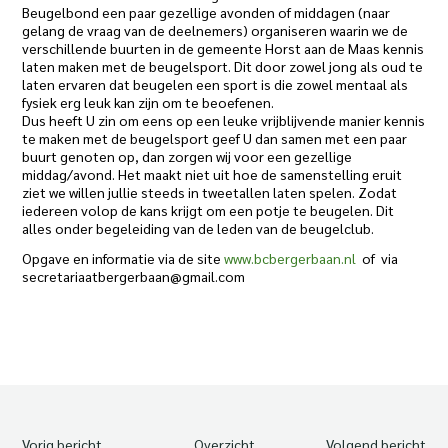
Beugelbond een paar gezellige avonden of middagen (naar
gelang de vraag van de deelnemers) organiseren waarin we de
verschillende buurten in de gemeente Horst aan de Maas kennis
laten maken met de beugelsport. Dit door zowel jong als oud te
laten ervaren dat beugelen een sport is die zowel mentaal als
fysiek erg leuk kan zijn om te beoefenen.
Dus heeft U zin om eens op een leuke vrijblijvende manier kennis
te maken met de beugelsport geef U dan samen met een paar
buurt genoten op, dan zorgen wij voor een gezellige
middag/avond. Het maakt niet uit hoe de samenstelling eruit
ziet we willen jullie steeds in tweetallen laten spelen. Zodat
iedereen volop de kans krijgt om een potje te beugelen. Dit
alles onder begeleiding van de leden van de beugelclub.
Opgave en informatie via de site
www.bcbergerbaan.nl
of via
secretariaatbergerbaan@gmail.com
Vorig bericht
Overzicht
Volgend bericht