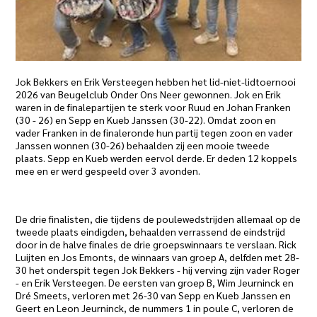
Jok Bekkers en Erik Versteegen hebben het lid-niet-lidtoernooi
2026 van Beugelclub Onder Ons Neer gewonnen. Jok en Erik
waren in de finalepartijen te sterk voor Ruud en Johan Franken
(30 - 26) en Sepp en Kueb Janssen (30-22). Omdat zoon en
vader Franken in de finaleronde hun partij tegen zoon en vader
Janssen wonnen (30-26) behaalden zij een mooie tweede
plaats. Sepp en Kueb werden eervol derde. Er deden 12 koppels
mee en er werd gespeeld over 3 avonden.
De drie finalisten, die tijdens de poulewedstrijden allemaal op de
tweede plaats eindigden, behaalden verrassend de eindstrijd
door in de halve finales de drie groepswinnaars te verslaan. Rick
Luijten en Jos Emonts, de winnaars van groep A, delfden met 28-
30 het onderspit tegen Jok Bekkers - hij verving zijn vader Roger
- en Erik Versteegen. De eersten van groep B, Wim Jeurninck en
Dré Smeets, verloren met 26-30 van Sepp en Kueb Janssen en
Geert en Leon Jeurninck, de nummers 1 in poule C, verloren de