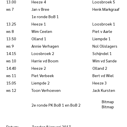
13.00
Heeze 4
Loosbroek 5
ws 7
Jan v Bree
Henk Markgraaf
1e ronde BoB 1
13.25
Heeze 1
Loosbroek 1
ws 8
Wim Ceelen
Piet v Aarle
13.50
Olland 1
Liempde 1
ws 9
Annie Verhagen
Nol Olislagers
14.15
Loosbroek 2
Schijndel 1
ws 10
Harrie vd Boom
Wim vd Sande
14.40
Heeze 2
Olland 2
ws 11
Piet Verbeek
Bert vd Wiel
15.05
Liempde 2
Heeze 3
ws 12
Toon Verhoeven
Jack Kursten
Bitmap 
2e ronde PK BoB 1 en BoB 2
Bitma
Datum:
Zondag 8 januari 2017