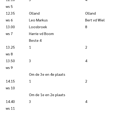
ws 5
12.35
Olland
Olland
ws 6
Leo Markus
Bert vd Wiel
13.00
Loosbroek
8
ws 7
Harrie vd Boom
Beste 4
13.25
1
2
ws 8
13.50
3
4
ws 9
Om de 3e en 4e plaats
14.15
1
2
ws 10
Om de 1e en 2e plaats
14.40
3
4
ws 11