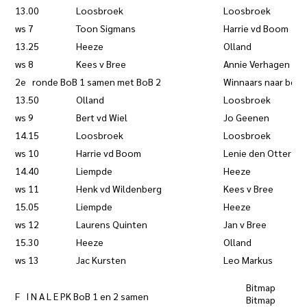
13.00
Loosbroek
Loosbroek
ws 7
Toon Sigmans
Harrie vd Boom
13.25
Heeze
Olland
ws 8
Kees v Bree
Annie Verhagen
2e ronde BoB 1 samen met BoB 2
Winnaars naar best
13.50
Olland
Loosbroek
ws 9
Bert vd Wiel
Jo Geenen
14.15
Loosbroek
Loosbroek
ws 10
Harrie vd Boom
Lenie den Otter
14.40
Liempde
Heeze
ws 11
Henk vd Wildenberg
Kees v Bree
15.05
Liempde
Heeze
ws 12
Laurens Quinten
Jan v Bree
15.30
Heeze
Olland
ws 13
Jac Kursten
Leo Markus
Bitmap 
F I N A L E PK BoB 1 en 2 samen
Bitma