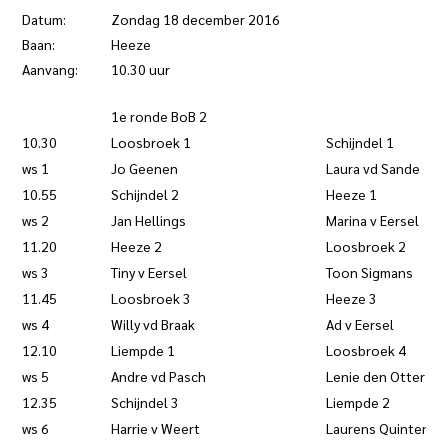
Datum:
Zondag 18 december 2016
Baan:
Heeze
Aanvang:
10.30 uur
1e ronde BoB 2
10.30
Loosbroek 1
Schijndel 1
ws 1
Jo Geenen
Laura vd Sande
10.55
Schijndel 2
Heeze 1
ws 2
Jan Hellings
Marina v Eersel
11.20
Heeze 2
Loosbroek 2
ws 3
Tiny v Eersel
Toon Sigmans
11.45
Loosbroek 3
Heeze 3
ws 4
Willy vd Braak
Ad v Eersel
12.10
Liempde 1
Loosbroek 4
ws 5
Andre vd Pasch
Lenie den Otter
12.35
Schijndel 3
Liempde 2
ws 6
Harrie v Weert
Laurens Quinten