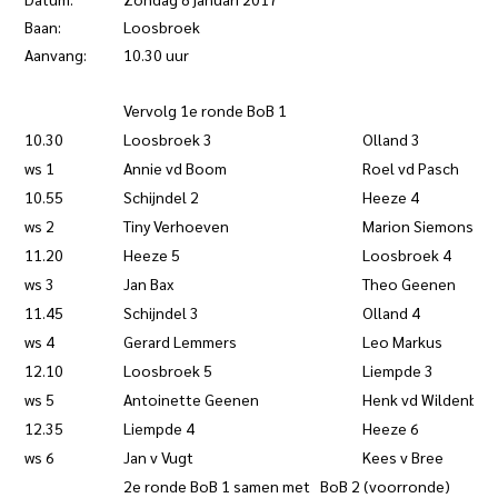
Baan:
Loosbroek
Aanvang:
10.30 uur
Vervolg 1e ronde BoB 1
10.30
Loosbroek 3
Olland 3
ws 1
Annie vd Boom
Roel vd Pasch
10.55
Schijndel 2
Heeze 4
ws 2
Tiny Verhoeven
Marion Siemons
11.20
Heeze 5
Loosbroek 4
ws 3
Jan Bax
Theo Geenen
11.45
Schijndel 3
Olland 4
ws 4
Gerard Lemmers
Leo Markus
12.10
Loosbroek 5
Liempde 3
ws 5
Antoinette Geenen
Henk vd Wildenber
12.35
Liempde 4
Heeze 6
ws 6
Jan v Vugt
Kees v Bree
2e ronde BoB 1 samen met BoB 2 (voorronde)