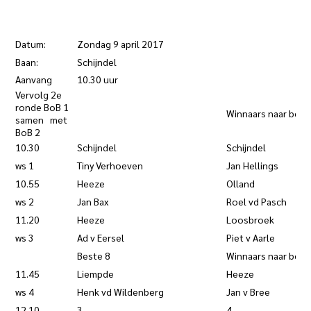
Datum:
Zondag 9 april 2017
Baan:
Schijndel
Aanvang
10.30 uur
Vervolg 2e
ronde BoB 1
Winnaars naar best
samen met
BoB 2
10.30
Schijndel
Schijndel
ws 1
Tiny Verhoeven
Jan Hellings
10.55
Heeze
Olland
ws 2
Jan Bax
Roel vd Pasch
11.20
Heeze
Loosbroek
ws 3
Ad v Eersel
Piet v Aarle
Beste 8
Winnaars naar best
11.45
Liempde
Heeze
ws 4
Henk vd Wildenberg
Jan v Bree
12.10
3
4