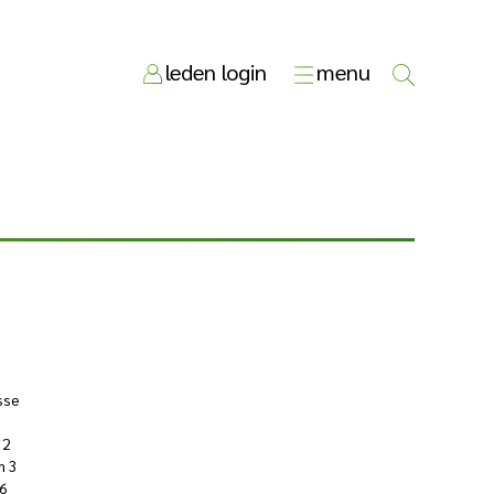
leden login
menu
sse
 2
m 3
6