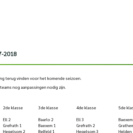
17-2018
ling terug vinden voor het komende seizoen.
 teams nog aanpassingen nodig zijn.
2de klasse
3de klasse
4de klasse
5de kla
Ell 2
Baarlo 2
Ell 3
Baexem
Grefrath 1
Baexem 1
Grefrath 2
Grathe
Hegelsom 2
Belfeld 1
Hegelsom 3
Helden 