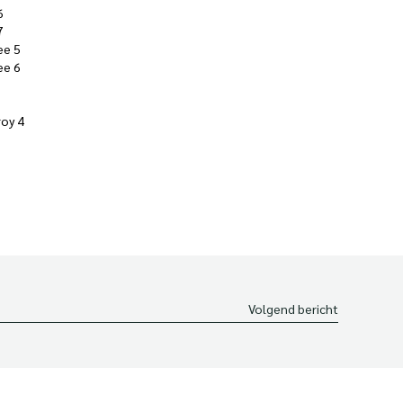
6
7
ee 5
ee 6
oy 4
Volgend bericht