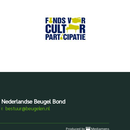
Nederlandse Beugel Bond
bestuur@beugelen.nl
Produced by
Mediamens