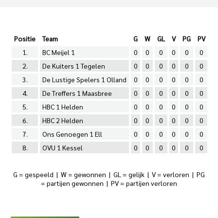
Positie
Team
G
W
GL
V
PG
PV
1.
BC Meijel 1
0
0
0
0
0
0
0
2.
De Kuiters 1 Tegelen
0
0
0
0
0
0
0
3.
De Lustige Spelers 1 Olland
0
0
0
0
0
0
0
4.
De Treffers 1 Maasbree
0
0
0
0
0
0
0
5.
HBC 1 Helden
0
0
0
0
0
0
0
6.
HBC 2 Helden
0
0
0
0
0
0
0
7.
Ons Genoegen 1 Ell
0
0
0
0
0
0
0
8.
OVU 1 Kessel
0
0
0
0
0
0
0
G = gespeeld | W = gewonnen | GL = gelijk | V = verloren | PG
= partijen gewonnen | PV = partijen verloren