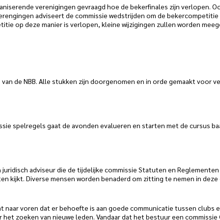
ganiserende verenigingen gevraagd hoe de bekerfinales zijn verlopen. O
 verengingen adviseert de commissie wedstrijden om de bekercompetiti
mpetitie op deze manier is verlopen, kleine wijzigingen zullen worden 
 van de NBB. Alle stukken zijn doorgenomen en in orde gemaakt voor v
ssie spelregels gaat de avonden evalueren en starten met de cursus b
 juridisch adviseur die de tijdelijke commissie Statuten en Reglementen
en kijkt. Diverse mensen worden benaderd om zitting te nemen in deze
t naar voren dat er behoefte is aan goede communicatie tussen clubs 
ar het zoeken van nieuwe leden. Vandaar dat het bestuur een commissie