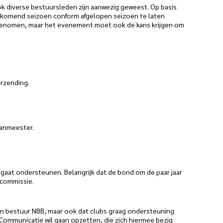
ok diverse bestuursleden zijn aanwezig geweest. Op basis
e komend seizoen conform afgelopen seizoen te laten
meegenomen, maar het evenement moet ook de kans krijgen om
erzending.
aanmeester.
 gaat ondersteunen. Belangrijk dat de bond om de paar jaar
 commissie.
en bestuur NBB, maar ook dat clubs graag ondersteuning
 Communicatie wil gaan opzetten, die zich hiermee bezig