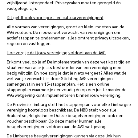
vrijblijvend. Integendeel! Privacyzaken moeten geregeld én
vastgelegd zijn.
Dit geldt ook voor sport- en cultuurverenigingen!
Alle vormen van verenigingen, groot en klein, moeten aan de
AVG voldoen. De nieuwe wet verwacht van verenigingen om
actief stappen te ondernemen: alles omtrent privacy uitzoeken,
regelen en vastleggen.
Hoe zorg je dat jouw vereniging voldoet aan de AVG
Er komt veel op je af. De implementatie van deze wet kost tijd en
staat ver van waar je als bestuurder van een vereniging mee
bezig wilt zijn. En hoe zorg je dat je niets vergeet? Alles wat de
wet van je verwacht, is door Stichting AVG verenigingen
samengevat in een 15-stappenplan. Het is een online
stappenplan waarmee je eenvoudig én op een juiste manier de
AVG wetgeving kunt implementeren binnen jouw vereniging.
De Provincie Limburg stelt het stappenplan voor elke Limburgse
vereniging kosteloos beschikbaar. De NBB stelt voor alle
Brabantse, Belgische en Duitse beugelverenigingen ook een
voucher beschikbaar. Op deze manier kunnen alle
beugelverenigingen voldoen aan de AVG wetgeving.
De Limburgse beugelverenigingen kunnen via deze link hun