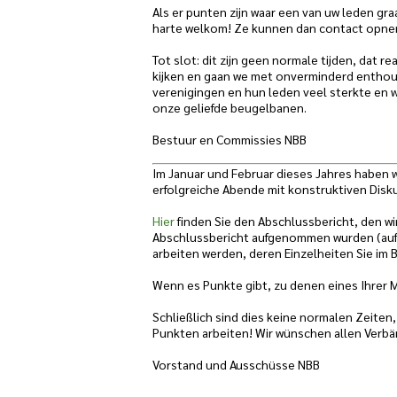
Als er punten zijn waar een van uw leden gra
harte welkom! Ze kunnen dan contact opne
Tot slot: dit zijn geen normale tijden, dat r
kijken en gaan we met onverminderd enthou
verenigingen en hun leden veel sterkte en 
onze geliefde beugelbanen.
Bestuur en Commissies NBB
Im Januar und Februar dieses Jahres haben w
erfolgreiche Abende mit konstruktiven Disk
Hier
finden Sie den Abschlussbericht, den wi
Abschlussbericht aufgenommen wurden (auf N
arbeiten werden, deren Einzelheiten Sie im 
Wenn es Punkte gibt, zu denen eines Ihrer M
Schließlich sind dies keine normalen Zeiten
Punkten arbeiten! Wir wünschen allen Verbän
Vorstand und Ausschüsse NBB