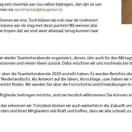
ag een steentje aan zou willen bijdragen, dan zijn ze van
men via
secretariaat@beugelen.nl
.
ealiseren we ons. Toch blijven wij ook naar de toekomst
siasme aan de slag met deze punten! Wij wensen alle
we hopen dat we snel weer allemaal terug kunnen naar
ir wieder Teamleiterabende organisiert, dieses Jahr auch für den Mitta
ussionen und vielen Ideen zurück. Dafür möchten wir uns nochmals bei
r über die Teamleiterabende 2020 erstellt haben. Es wurden Berichte über
iederländisch). Als Antwort auf die Ideen, Vorschläge, usw. haben wir 
Bericht finden. Wir werden Sie über die Fortschritte und Entwicklungen
itglieder beitragen möchte, sind sie herzlich willkommen! Sie können s
, das erkennen wir. Trotzdem blicken wir auch weiterhin in die Zukunft 
den und ihren Mitgliedern viel Kraft und hoffen, dass wir alle schnell