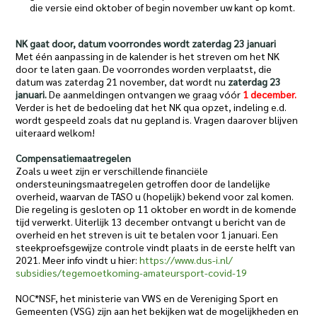
die versie eind oktober of begin november uw kant op komt.
NK gaat door, datum voorrondes wordt zaterdag 23 januari
Met één aanpassing in de kalender is het streven om het NK
door te laten gaan. De voorrondes worden verplaatst, die
datum was zaterdag 21 november, dat wordt nu
zaterdag 23
januari.
De aanmeldingen ontvangen we graag vóór
1 december.
Verder is het de bedoeling dat het NK qua opzet, indeling e.d.
wordt gespeeld zoals dat nu gepland is. Vragen daarover blijven
uiteraard welkom!
Compensatiemaatregelen
Zoals u weet zijn er verschillende financiële
ondersteuningsmaatregelen getroffen door de landelijke
overheid, waarvan de TASO u (hopelijk) bekend voor zal komen.
Die regeling is gesloten op 11 oktober en wordt in de komende
tijd verwerkt. Uiterlijk 13 december ontvangt u bericht van de
overheid en het streven is uit te betalen voor 1 januari. Een
steekproefsgewijze controle vindt plaats in de eerste helft van
2021. Meer info vindt u hier:
https://www.dus-i.nl/
subsidies/tegemoetkoming-
amateursport-covid-19
NOC*NSF, het ministerie van VWS en de Vereniging Sport en
Gemeenten (VSG) zijn aan het bekijken wat de mogelijkheden en