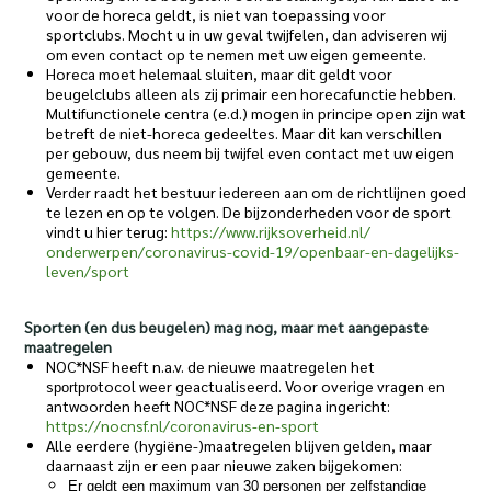
voor de horeca geldt, is niet van toepassing voor
sportclubs. Mocht u in uw geval twijfelen, dan adviseren wij
om even contact op te nemen met uw eigen gemeente.
Horeca moet helemaal sluiten, maar dit geldt voor
beugelclubs alleen als zij primair een horecafunctie hebben.
Multifunctionele centra (e.d.) mogen in principe open zijn wat
betreft de niet-horeca gedeeltes. Maar dit kan verschillen
per gebouw, dus neem bij twijfel even contact met uw eigen
gemeente.
Verder raadt het bestuur iedereen aan om de richtlijnen goed
te lezen en op te volgen. De bijzonderheden voor de sport
vindt u hier terug:
https://www.rijksoverheid.nl/
onderwerpen/coronavirus-covid-
19/openbaar-en-dagelijks-
leven/sport
Sporten (en dus beugelen) mag nog, maar met aangepaste
maatregelen
NOC*NSF heeft n.a.v. de nieuwe maatregelen het
s
tocol weer geactualiseerd. Voor overige vragen en
portpro
antwoorden heeft NOC*NSF deze pagina ingericht:
https://nocnsf.nl/coronavirus-
en-sport
Alle eerdere (hygiëne-)maatregelen blijven gelden, maar
daarnaast zijn er een paar nieuwe zaken bijgekomen:
Er geldt een maximum van 30 personen per zelfstandige