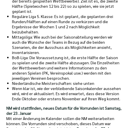
der bereits gespielten Wettbewerbe). Ziel ist es, die zweite
Hälfte (Spielwochen 12 bis 22) so zu spielen, wie sie jetzt
geplant ist.
Reguläre Liga 5. Klasse: Es ist geplant, die geplanten drei
Runden/Hälften auf einen Runde zu verkürzen und die
Ergebnisse der Wochen 1 und 2 nach Möglichkeit
beizubehalten.
Mittagsliga: Wie auch bei der Saisonabteilung werden wir
auch die Wünsche der Teams in Bezug auf die beiden
Szenarien, die der Ausschuss als Möglichkeiten ansieht,
inventarisieren.
BoB-Liga: Die Voraussetzung ist, die erste Hälfte der Saison
zu spielen und die zweite Hälfte abzusagen. Die Einzelheiten
der Wettbewerben und weitere Informationen zu den
anderen Spielen (PK, Vereinspokal usw.) werden mit den
jeweiligen Vereinen besprochen.
Niederländische Meisterschaften: siehe unten
Wenn klar ist, wie der verbleibende Saisonkalender aussehen
wird, wird er aktualisiert. Es wird erwartet, dass diese Version
Ende Oktober oder erstens November auf Ihren Weg kommt.
NM wird stattfinden, neues Datum für die Vorrunden ist Samstag,
der 23. Januar
Mit einer Änderung im Kalender sollen die NM weiterarbeiten
können. Die Vorrunden sind verschoben, dieses Datum war