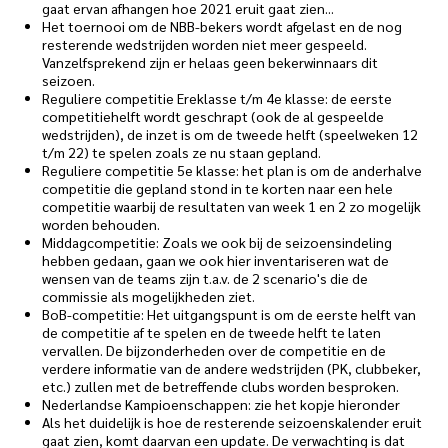
gaat ervan afhangen hoe 2021 eruit gaat zien...
Het toernooi om de NBB-bekers wordt afgelast en de nog
resterende wedstrijden worden niet meer gespeeld.
Vanzelfsprekend zijn er helaas geen bekerwinnaars dit
seizoen.
Reguliere competitie Ereklasse t/m 4e klasse: de eerste
competitiehelft wordt geschrapt (ook de al gespeelde
wedstrijden), de inzet is om de tweede helft (speelweken 12
t/m 22) te spelen zoals ze nu staan gepland.
Reguliere competitie 5e klasse: het plan is om de anderhalve
competitie die gepland stond in te korten naar een hele
competitie waarbij de resultaten van week 1 en 2 zo mogelijk
worden behouden.
Middagcompetitie: Zoals we ook bij de seizoensindeling
hebben gedaan, gaan we ook hier inventariseren wat de
wensen van de teams zijn t.a.v. de 2 scenario's die de
commissie als mogelijkheden ziet.
BoB-competitie: Het uitgangspunt is om de eerste helft van
de competitie af te spelen en de tweede helft te laten
vervallen. De bijzonderheden over de competitie en de
verdere informatie van de andere wedstrijden (PK, clubbeker,
etc.) zullen met de betreffende clubs worden besproken.
Nederlandse Kampioenschappen: zie het kopje hieronder
Als het duidelijk is hoe de resterende seizoenskalender eruit
gaat zien, komt daarvan een
update
. De verwachting is dat