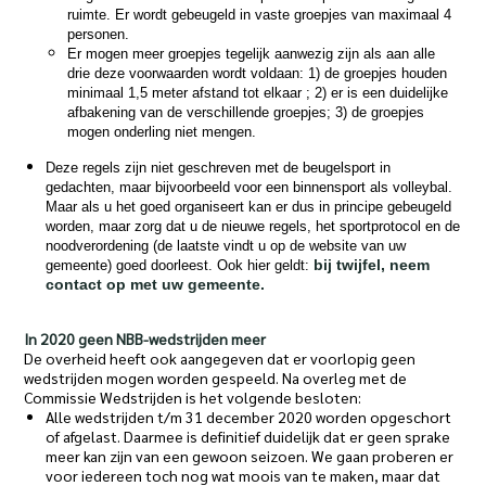
ruimte. Er wordt gebeugeld in vaste groepjes van maximaal 4
personen.
Er mogen meer groepjes tegelijk aanwezig zijn als aan alle
drie deze voorwaarden wordt voldaan: 1) de groepjes houden
minimaal 1,5 meter afstand tot elkaar ; 2) er is een duidelijke
afbakening van de verschillende groepjes; 3) de groepjes
mogen onderling niet mengen.
Deze regels zijn niet geschreven met de beugelsport in
gedachten, maar bijvoorbeeld voor een binnensport als volleybal.
Maar als u het goed organiseert kan er dus in principe gebeugeld
worden, maar zorg dat u de nieuwe regels, het sportprotocol en de
noodverordening (de laatste vindt u op de website van uw
bij twijfel, neem
gemeente) goed doorleest. Ook hier geldt:
contact op met uw gemeente.
In 2020 geen NBB-wedstrijden meer
De overheid heeft ook aangegeven dat er voorlopig geen
wedstrijden mogen worden gespeeld. Na overleg met de
Commissie Wedstrijden is het volgende besloten:
Alle wedstrijden t/m 31 december 2020 worden opgeschort
of afgelast. Daarmee is definitief duidelijk dat er geen sprake
meer kan zijn van een gewoon seizoen. We gaan proberen er
voor iedereen toch nog wat moois van te maken, maar dat