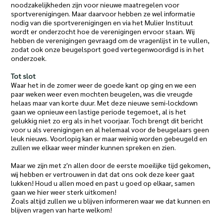
noodzakelijkheden zijn voor nieuwe maatregelen voor
sportverenigingen. Maar daarvoor hebben ze wel informatie
nodig van die sportverenigingen en via het Mulier Instituut
wordt er onderzocht hoe de verenigingen ervoor staan. Wij
hebben de verenigingen gevraagd om de vragenlijst in te vullen,
zodat ook onze beugelsport goed vertegenwoordigd is in het
onderzoek.
Tot slot
Waar het in de zomer weer de goede kant op ging en we een
paar weken weer even mochten beugelen, was die vreugde
helaas maar van korte duur. Met deze nieuwe semi-lockdown
gaan we opnieuw een lastige periode tegemoet, al is het
gelukkig niet zo erg als in het voorjaar. Toch brengt dit bericht
voor u als verenigingen en al helemaal voor de beugelaars geen
leuk nieuws. Voorlopig kan er maar weinig worden gebeugeld en
zullen we elkaar weer minder kunnen spreken en zien.
Maar we zijn met z'n allen door de eerste moeilijke tijd gekomen,
wij hebben er vertrouwen in dat dat ons ook deze keer gaat
lukken! Houd u allen moed en past u goed op elkaar, samen
gaan we hier weer sterk uitkomen!
Zoals altijd zullen we u blijven informeren waar we dat kunnen en
blijven vragen van harte welkom!