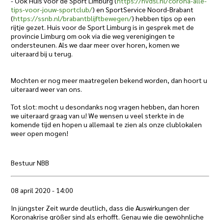
- Ook Huis voor de Sport Limburg (
https://hvdsl.nl/corona-alle-
tips-voor-jouw-sportclub/
) en SportService Noord-Brabant
(
https://ssnb.nl/
brabantblijftbewegen/
) hebben tips op een
rijtje gezet. Huis voor de Sport Limburg is in gesprek met de
provincie Limburg om ook via die weg verenigingen te
ondersteunen. Als we daar meer over horen, komen we
uiteraard bij u terug.
Mochten er nog meer maatregelen bekend worden, dan hoort u
uiteraard weer van ons.
Tot slot: mocht u desondanks nog vragen hebben, dan horen
we uiteraard graag van u! We wensen u veel sterkte in de
komende tijd en hopen u allemaal te zien als onze clublokalen
weer open mogen!
Bestuur NBB
08 april 2020 - 14:00
In jüngster Zeit wurde deutlich, dass die Auswirkungen der
Koronakrise größer sind als erhofft. Genau wie die gewöhnliche