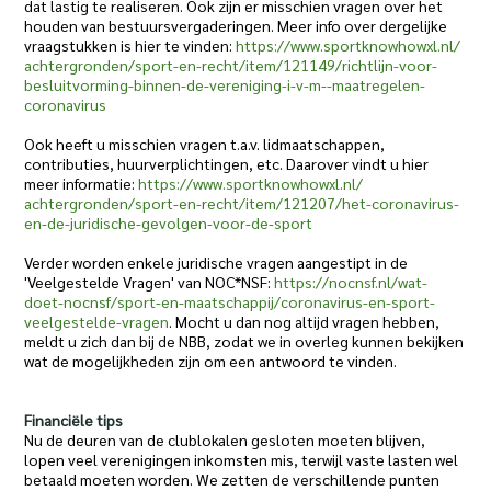
dat lastig te realiseren. Ook zijn er misschien vragen over het
houden van bestuursvergaderingen. Meer info over dergelijke
vraagstukken is hier te vinden:
https://www.sportknowhowxl.nl/
achtergronden/sport-en-recht/
item/121149/richtlijn-voor-
besluitvorming-binnen-de-
vereniging-i-v-m--maatregelen-
coronavirus
Ook heeft u misschien vragen t.a.v. lidmaatschappen,
contributies, huurverplichtingen, etc. Daarover vindt u hier
meer informatie:
https://www.sportknowhowxl.nl/
achtergronden/sport-en-recht/
item/121207/het-coronavirus-
en-de-juridische-gevolgen-
voor-de-sport
Verder worden enkele juridische vragen aangestipt in de
'Veelgestelde Vragen' van NOC*NSF:
https://nocnsf.nl/wat-
doet-
nocnsf/sport-en-maatschappij/
coronavirus-en-sport-
veelgestelde-vragen
. Mocht u dan nog altijd vragen hebben,
meldt u zich dan bij de NBB, zodat we in overleg kunnen bekijken
wat de mogelijkheden zijn om een antwoord te vinden.
Financiële tips
Nu de deuren van de clublokalen gesloten moeten blijven,
lopen veel verenigingen inkomsten mis, terwijl vaste lasten wel
betaald moeten worden. We zetten de verschillende punten