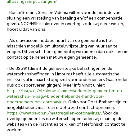
aflossingsverplichtingen/
- Buma/Stemra, Sena en Videma willen voor de periode van
sluiting een vrijstelling van betaling en/of een compensatie
geven. NOC*NSF is hierover in overleg, zodra wij meer weten
,
hoort u dat van ons.
- Als u uw accommodatie huurt van de gemeente is het
misschien mogelijk om uitstel/vrijstelling van huur aan te
vragen. Dit verschilt per gemeente; we raden u dan ook aan om
contact op te nemen met uw eigen gemeente.
- De BSGW (die int de gemeentelijke belastingen en de
waterschapsheffingen in Limburg) heeft alle automatische
incasso's al in maart stopgezet voor ondernemers (waaronder
dus ook sportverenigingen). Meer info vindt u hier:
https://bsgw.nl/nl/nieuws/
samenwerkende-gemeenten-en-
waterschap-in-bsgw-bieden-
helpende-hand-voor-
ondernemers-nav-coronavirus
. Ook voor Oost-Brabant zijn er
mogelijkheden, maar dan moet u zelf contact opnemen:
https://www.bs-ob.nl/
maatregelen-coronavirus/
. Voor de
overige gemeentes en waterschappen raden wij u aan op de
websites van de instanties te kijken of telefonisch contact te
zoeken.