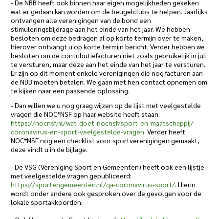
- De NBB heeft ook binnen haar eigen mogelijkheden gekeken
wat er gedaan kan worden om de beugelclubs te helpen. Jaarlijks
ontvangen alle verenigingen van de bond een
stimuleringsbijdrage aan het einde van het jaar. We hebben
besloten om deze bedragen al op korte termijn over te maken,
hierover ontvangt u op korte termijn bericht. Verder hebben we
besloten om de contributiefacturen niet zoals gebruikelijk in juli
te versturen, maar deze aan het einde van het jaar te versturen.
Er zijn op dit moment enkele verenigingen die nog facturen aan
de NBB moeten betalen. We gaan met hen contact opnemen om
te kijken naar een passende oplossing.
- Dan willen we u nog graag wijzen op de lijst met veelgestelde
vragen die NOC*NSF op haar website heeft staan:
https://nocnsf.nl/wat-doet-
nocnsf/sport-en-maatschappij/
coronavirus-en-sport-
veelgestelde-vragen
. Verder heeft
NOC*NSF nog een checklist voor sportverenigingen gemaakt,
deze vindt u in de bijlage.
- De VSG (Vereniging Sport en Gemeenten) heeft ook een lijstje
met veelgestelde vragen gepubliceerd:
https://sportengemeenten.nl/
qa-coronavirus-sport/
. Hierin
wordt onder andere ook gesproken over de gevolgen voor de
lokale sportakkoorden.