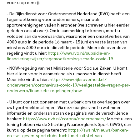
voor u op een rij:
- De Rijksdienst voor Ondernemend Nederland (RVO) heeft een
tegemoetkoming voor ondernemers, maar ook
sportverenigingen vallen hieronder (we schreven u hier eerder
geleden ook al over). Om in aanmerking te komen, moet u
voldoen aan de voorwaarden, waaronder een omzetverlies van
4000 euro in de periode 16 maart - 15 juni en vaste lasten van
minstens 4000 euro in diezelfde periode. Meer info over deze
regeling vindt u hier:
https://www.rvo.nl/subsidie-
en-
financieringswijzer/
tegemoetkoming-schade-covid-19
- NOW-regeling van het Ministerie voor Sociale Zaken. U komt
hier alleen voor in aanmerking als u mensen in dienst heeft.
Meer info vindt u hier:
https://www.rijksoverheid.nl/
onderwerpen/coronavirus-covid-
19/veelgestelde-vragen-per-
onderwerp/financiele-
regelingen/now
- U kunt contact opnemen met uw bank om te overleggen over
uw hypotheekbetalingen. Via deze pagina vindt u wat meer
informatie en onderaan staan de pagina's van de verschillende
banken:
https://www.nvb.nl/corona/
ondernemers/
Mocht u een
lening hebben via de Stichting Waarborgfonds Sport (SWS), dan
kunt u op deze pagina terecht:
https://sws.nl/nieuws/banken-
en-sws-geven-sportclubs-lucht-
met-uitstel-van-